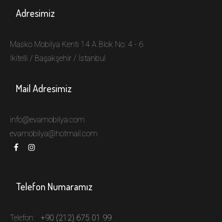
Adresimiz
Masko Mobilya Kenti 14 A Blok No: 4 - 6
İkitelli / Başakşehir / İstanbul
Mail Adresimiz
info@evamobilya.com
evamobilya@hotmail.com
Telefon Numaramız
Telefon:
+90 (212) 675 01 99