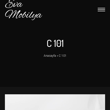
Eva
Mobilya
C 101
Anasayfa
»
C 101