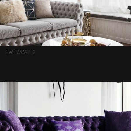
EVA TASARIM 2