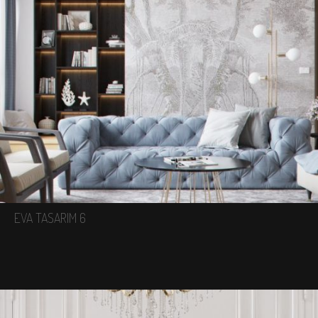
MOBİLYA
EVA TASARIM 6