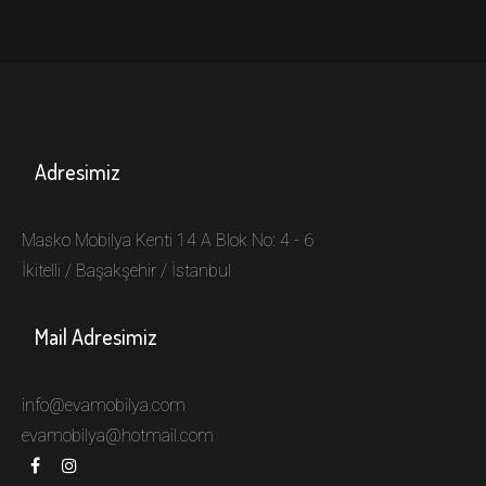
Adresimiz
Masko Mobilya Kenti 14 A Blok No: 4 - 6
İkitelli / Başakşehir / İstanbul
Mail Adresimiz
info@evamobilya.com
evamobilya@hotmail.com