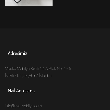
EVA
MOBİLYA
Adresimiz
Masko Mobilya Kenti 14 A Blok No: 4 - 6
İkitelli / Başakşehir / İstanbul
Mail Adresimiz
info@evamobilya.com