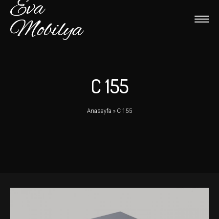
Eva
Mobilya
C 155
Anasayfa
»
C 155