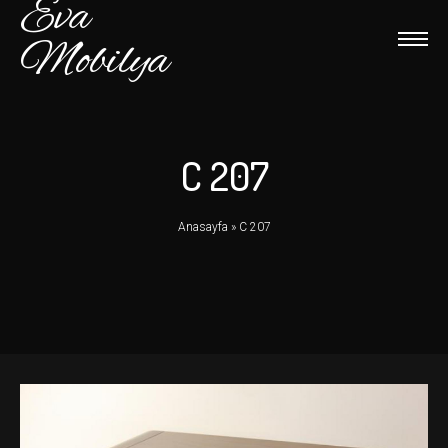
Eva
Mobilya
C 207
Anasayfa
»
C 207