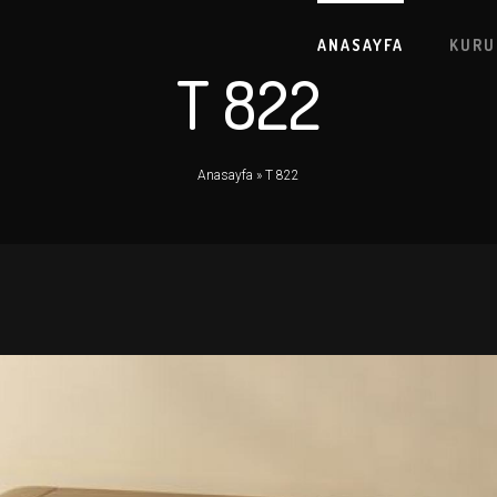
ANASAYFA
KURU
T 822
H
V
Anasayfa
»
T 822