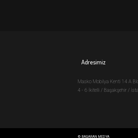
Adresimiz
Masko Mobilya Kenti 14 A Bl
4 - 6 İkitelli / Başakşehir / İs
© BAŞARAN MEDYA