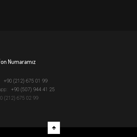
fon Numaramız
:
+90 (212) 675 01 99
app:
+90 (507) 944 41 25
90 (212) 675 02 99