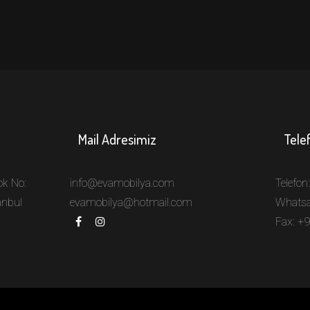
Mail Adresimiz
Tele
ok No:
info@evamobilya.com
Telefon
tanbul
evamobilya@hotmail.com
Whats
Fax: +