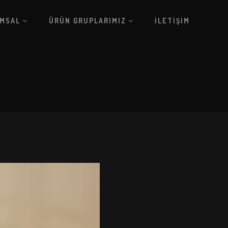
MSAL
ÜRÜN GRUPLARIMIZ
İLETİŞİM
AKKIMIZDA
KOLTUK
TAKIMLARI
İZYON & MİSYON
YATAK ODALARI
YEMEK ODALARI
TV ÜNITELERI
KÖŞE KOLTUKLAR
CHESTER
BERJERLER
AKSESUARLAR