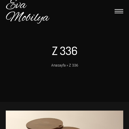
Eva
Mobilya
Z 336
Anasayfa
»
Z 336