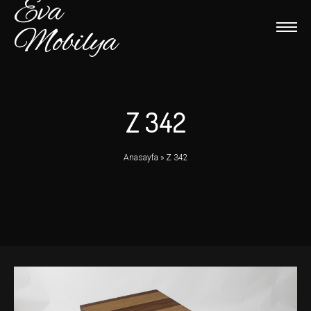
Eva
Mobilya
Z 342
Anasayfa
»
Z 342