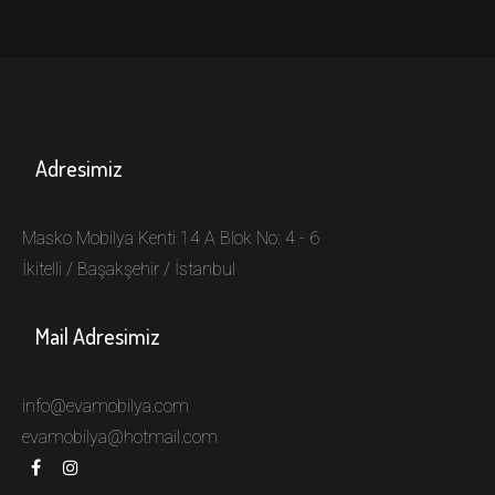
MOBİLYA
Adresimiz
Masko Mobilya Kenti 14 A Blok No: 4 - 6
İkitelli / Başakşehir / İstanbul
Mail Adresimiz
info@evamobilya.com
evamobilya@hotmail.com